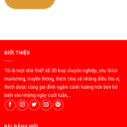
GIỚI THIỆU
Tôi là một nhà thiết kế đồ hoạ chuyên nghiệp, yêu thích
marketing, truyền thông, thích chia sẻ những điều thú vị,
thích được cùng gia đình ngắm cảnh hoàng hôn bên bờ
biển vào những ngày cuối tuần,...
BÀI ĐĂNG MỚI