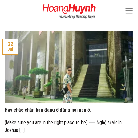
Skip
to
content
22
Jul
Hãy chắc chắn bạn đang ở đúng nơi nên ở.
(Make sure you are in the right place to be) —— Nghệ sĩ violin
Joshua [...]