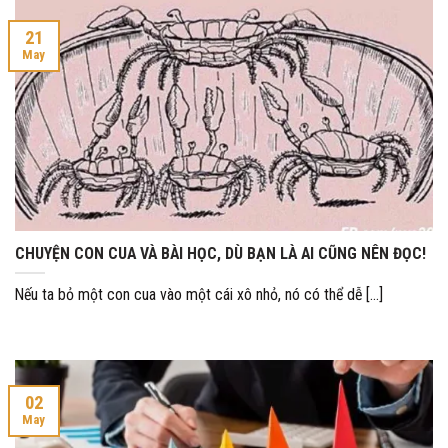
21
May
CHUYỆN CON CUA VÀ BÀI HỌC, DÙ BẠN LÀ AI CŨNG NÊN ĐỌC!
Nếu ta bỏ một con cua vào một cái xô nhỏ, nó có thể dễ [...]
02
May