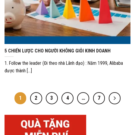
5 CHIẾN LƯỢC CHO NGƯỜI KHÔNG GIỎI KINH DOANH
1. Follow the leader (Đi theo nhà Lãnh đạo) : Năm 1999, Alibaba
được thành [...]
1
2
3
4
…
7