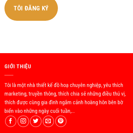
TÔI ĐĂNG KÝ
GIỚI THIỆU
Tôi là một nhà thiết kế đồ hoạ chuyên nghiệp, yêu thích
marketing, truyền thông, thích chia sẻ những điều thú vị,
thích được cùng gia đình ngắm cảnh hoàng hôn bên bờ
biển vào những ngày cuối tuần,...