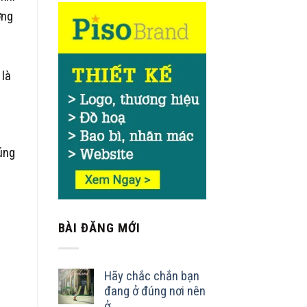
ợng
 là
úng
BÀI ĐĂNG MỚI
Hãy chắc chắn bạn
đang ở đúng nơi nên
ở.