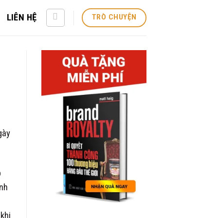
LIÊN HỆ
TRÒ CHUYỆN
gày
p
ạnh
khi