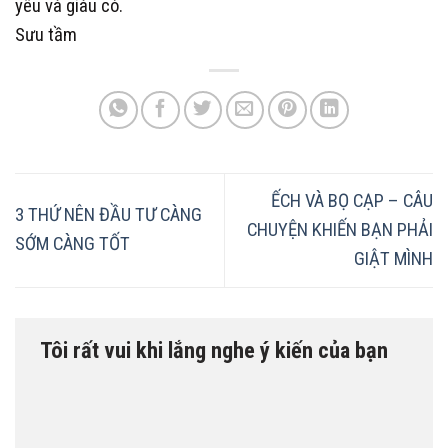
yêu và giàu có.
Sưu tầm
ẾCH VÀ BỌ CẠP – CÂU
3 THỨ NÊN ĐẦU TƯ CÀNG
CHUYỆN KHIẾN BẠN PHẢI
SỚM CÀNG TỐT
GIẬT MÌNH
Tôi rất vui khi lắng nghe ý kiến của bạn