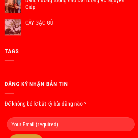
Dâng hương tưởng nhớ Đại tướng Võ Nguyên
Giáp
CÂY GẠO GÙ
TAGS
ĐĂNG KÝ NHẬN BẢN TIN
Để không bỏ lỡ bất kỳ bài đăng nào ?