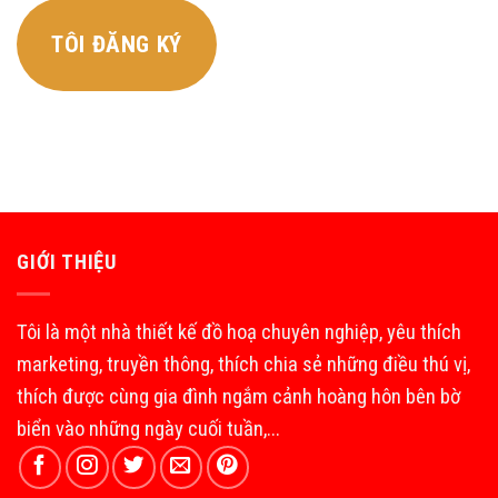
TÔI ĐĂNG KÝ
GIỚI THIỆU
Tôi là một nhà thiết kế đồ hoạ chuyên nghiệp, yêu thích
marketing, truyền thông, thích chia sẻ những điều thú vị,
thích được cùng gia đình ngắm cảnh hoàng hôn bên bờ
biển vào những ngày cuối tuần,...