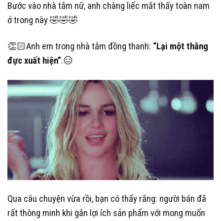
Bước vào nhà tắm nữ, anh chàng liếc mắt thấy toàn nam
ở trong này
🤣
🤣
🤣
👏🏻
Anh em trong nhà tắm đồng thanh:
“Lại một thằng
đực xuất hiện”
.
😑
Qua câu chuyện vừa rồi, bạn có thấy rằng: người bán đã
rất thông minh khi gắn lợi ích sản phẩm với mong muốn