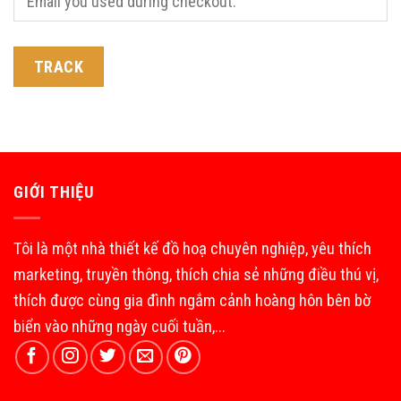
TRACK
GIỚI THIỆU
Tôi là một nhà thiết kế đồ hoạ chuyên nghiệp, yêu thích
marketing, truyền thông, thích chia sẻ những điều thú vị,
thích được cùng gia đình ngắm cảnh hoàng hôn bên bờ
biển vào những ngày cuối tuần,...