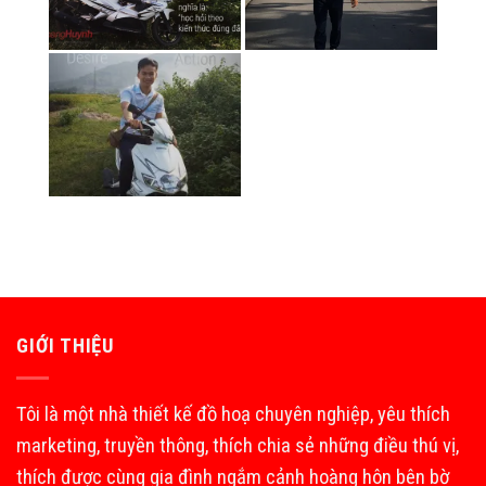
GIỚI THIỆU
Tôi là một nhà thiết kế đồ hoạ chuyên nghiệp, yêu thích
marketing, truyền thông, thích chia sẻ những điều thú vị,
thích được cùng gia đình ngắm cảnh hoàng hôn bên bờ