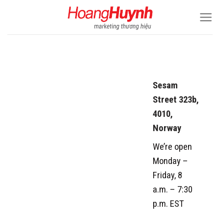
Skip
to
content
Sesam
Street 323b,
4010,
Norway
We’re open
Monday –
Friday, 8
a.m. – 7:30
p.m. EST