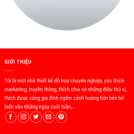
GIỚI THIỆU
Tôi là một nhà thiết kế đồ hoạ chuyên nghiệp, yêu thích
marketing, truyền thông, thích chia sẻ những điều thú vị,
thích được cùng gia đình ngắm cảnh hoàng hôn bên bờ
biển vào những ngày cuối tuần,...