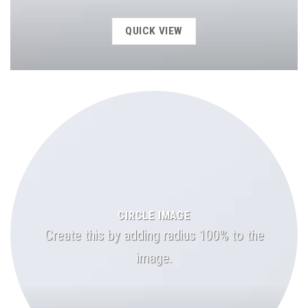
QUICK VIEW
CIRCLE IMAGE
Create this by adding radius 100% to the
image.