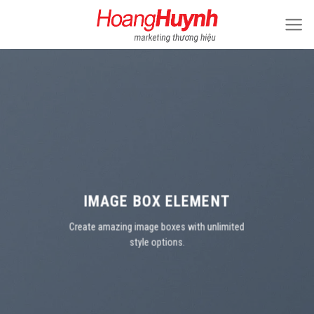
Skip
to
content
IMAGE BOX ELEMENT
Create amazing image boxes with unlimited
style options.