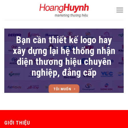
Skip
to
content
Bạn cần thiết kế logo hay
xây dựng lại hệ thống nhận
diện thương hiệu chuyên
nghiệp, đẳng cấp
TÔI MUỐN
GIỚI THIỆU